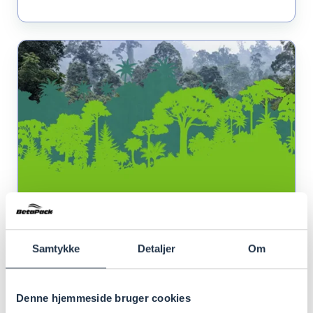
FSC®
Forest
Week
2024
–
BetaPack
fremmer
ansvarligt
skovbrug
🌍
Samtykke
Detaljer
Om
Pap emballage
Denne hjemmeside bruger cookies