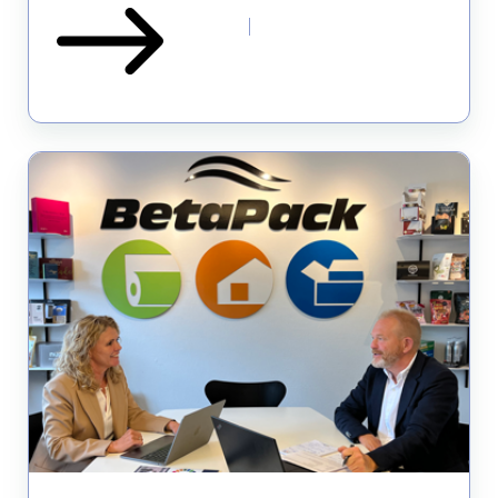
Nyt
bestyrelsesmedlem
styrker
BetaPacks
strategiske
fokus