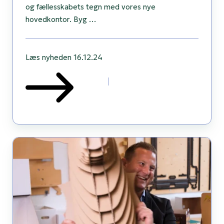
og fællesskabets tegn med vores nye
hovedkontor. Byg …
Læs nyheden
16.12.24
Behind
the
scenes
med
vores
salgschef,
Jonas