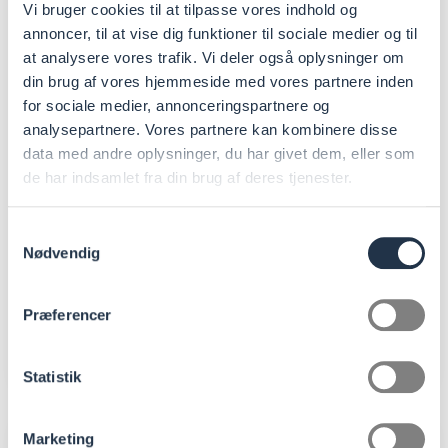
Vi bruger cookies til at tilpasse vores indhold og
annoncer, til at vise dig funktioner til sociale medier og til
FSC® Forest Week 2024 – BetaPack
at analysere vores trafik. Vi deler også oplysninger om
fremmer ansvarligt skovbrug 🌍
din brug af vores hjemmeside med vores partnere inden
for sociale medier, annonceringspartnere og
Hos BetaPack er vi FSC®-certificerede og
analysepartnere. Vores partnere kan kombinere disse
engagerede i at fremme ansvarligt skovbrug
data med andre oplysninger, du har givet dem, eller som
gennem hele vore …
de har indsamlet fra din brug af deres tjenester.
Samtykkevalg
Læs nyheden
09.09.24
Nødvendig
Præferencer
Statistik
Velkommen
Marketing
til