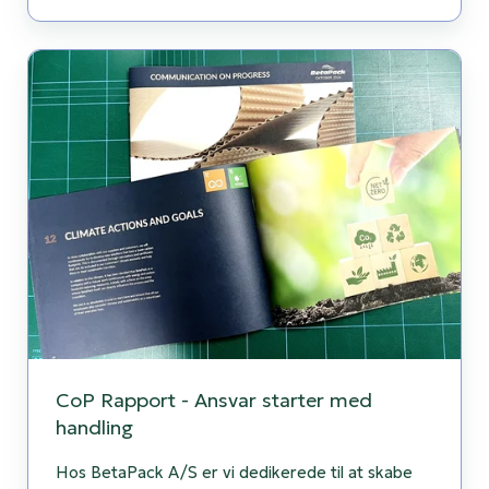
CoP
Rapport
-
Ansvar
starter
med
handling
CoP Rapport - Ansvar starter med
handling
Hos BetaPack A/S er vi dedikerede til at skabe