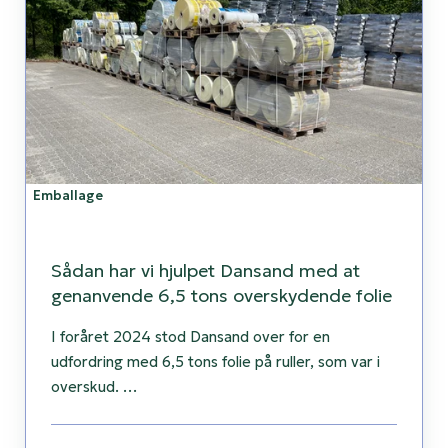
hjulpet
Dansand
med
at
genanvende
6,5
tons
overskydende
Emballage
folie
Sådan har vi hjulpet Dansand med at
genanvende 6,5 tons overskydende folie
I foråret 2024 stod Dansand over for en
udfordring med 6,5 tons folie på ruller, som var i
overskud. …