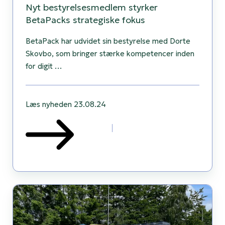
Nyt bestyrelsesmedlem styrker
BetaPacks strategiske fokus
BetaPack har udvidet sin bestyrelse med Dorte
Skovbo, som bringer stærke kompetencer inden
for digit …
Læs nyheden
23.08.24
Sådan
har
vi