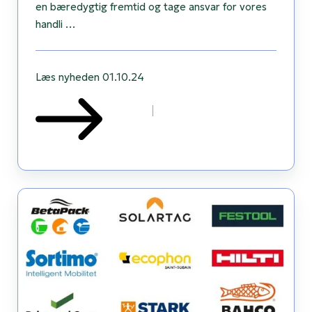
en bæredygtig fremtid og tage ansvar for vores
handli …
Læs nyheden
01.10.24
Ses
vi
på
HÅNDVÆRK
i
2025?