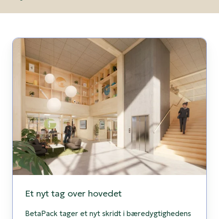
Et
nyt
tag
over
hovedet
Et nyt tag over hovedet
BetaPack tager et nyt skridt i bæredygtighedens